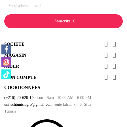
Souscrire
FOLLOW US


SOCIETE


MAGASIN


AIDER


MON COMPTE
COORDONNÉES
(+216)-20-620-140
Lun - Sam : 10:00 AM - 6:00 PM
unitechtunisiagro@gmail.com
route lafran km 6, Sfax
Tunisie