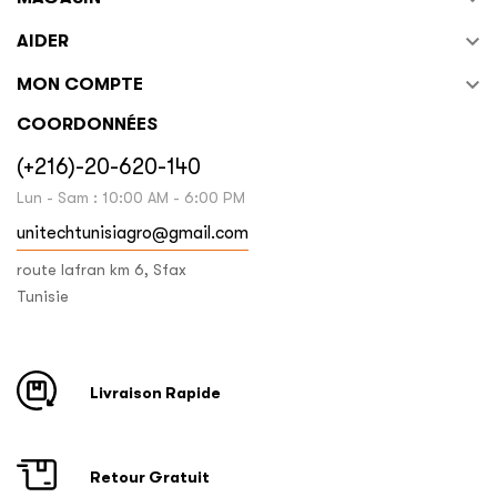

AIDER

MON COMPTE
COORDONNÉES
(+216)-20-620-140
Lun - Sam : 10:00 AM - 6:00 PM
unitechtunisiagro@gmail.com
route lafran km 6, Sfax
Tunisie
Livraison Rapide
Retour Gratuit