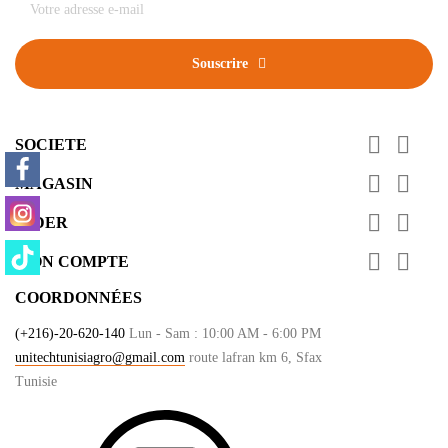
Souscrire
FOLLOW US


SOCIETE


MAGASIN


AIDER


MON COMPTE
COORDONNÉES
(+216)-20-620-140
Lun - Sam : 10:00 AM - 6:00 PM
unitechtunisiagro@gmail.com
route lafran km 6, Sfax
Tunisie