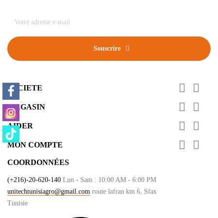
Souscrire
FOLLOW US


SOCIETE


MAGASIN


AIDER


MON COMPTE
COORDONNÉES
(+216)-20-620-140
Lun - Sam : 10:00 AM - 6:00 PM
unitechtunisiagro@gmail.com
route lafran km 6, Sfax
Tunisie