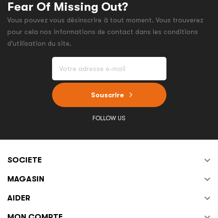
Fear Of Missing Out?
Vous pouvez vous désinscrire à tout moment. Vous trouverez
pour cela nos informations de contact dans les conditions
d'utilisation du site.
Souscrire
FOLLOW US

SOCIETE

MAGASIN

AIDER

MON COMPTE