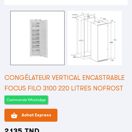
CONGÉLATEUR VERTICAL ENCASTRABLE
FOCUS FILO 3100 220 LITRES NOFROST
Commande WhatsApp
shopping_basket
Achat Express
2 135 TND