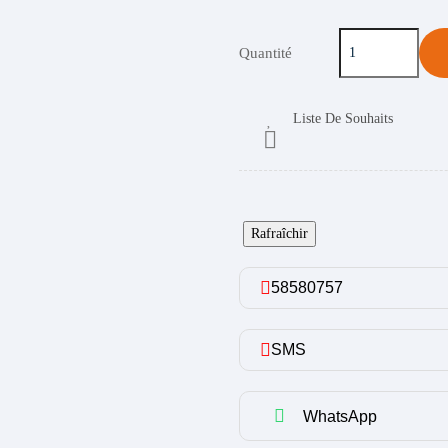
Quantité
Liste De Souhaits

58580757
SMS
WhatsApp