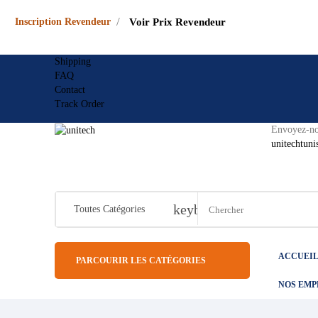
/
Inscription Revendeur
Voir Prix Revendeur
Shipping
FAQ
Contact
Track Order
Envoyez-no
unitechtun
keyboard_arrow_down
Toutes Catégories
ACCUEI
PARCOURIR LES CATÉGORIES
NOS EM