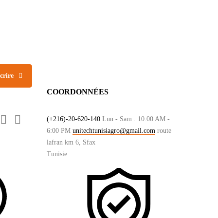
FOLLOW US
crire
COORDONNÉES


(+216)-20-620-140
Lun - Sam : 10:00 AM -
6:00 PM
unitechtunisiagro@gmail.com
route
lafran km 6, Sfax
Tunisie