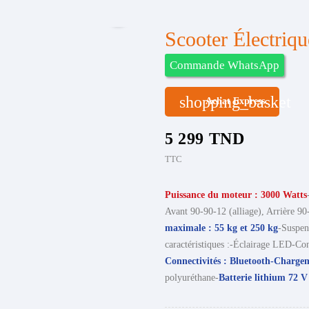

Scooter Électr
Commande WhatsApp
shopping_basket
Achat Express
5 299 TND
TTC
Puissance du moteur : 3000 Watts
Avant 90-90-12 (alliage), Arrière 90-
maximale : 55 kg et 250 kg
-Suspen
caractéristiques :-Éclairage LED-Con
Connectivités : Bluetooth-Charge
polyuréthane-
Batterie lithium 72 V